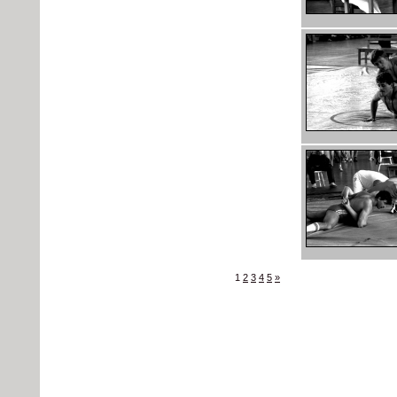
1
2
3
4
5
»